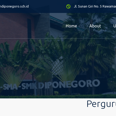
diponegoro.sch.id
Jl. Sunan Giri No. 5 Rawam
Home
About
U
Pergur