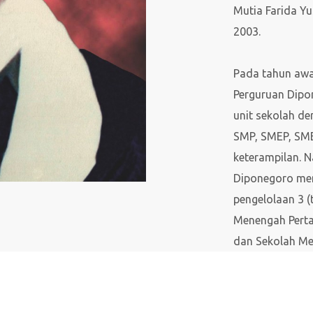
Mutia Farida Yu
2003.
Pada tahun awal
Perguruan Dipo
unit sekolah de
SMP, SMEP, SME
keterampilan. 
Diponegoro men
pengelolaan 3 (t
Menengah Perta
dan Sekolah M