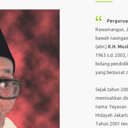
Pergurua
Rawamangun, Jak
bawah naungan 
(alm.)
K.H. Mus
1963 s.d. 2003
bidang pendidi
yang berpusat 
Sejak tahun 20
memisahkan diri
nama: Yayasan A
Hidayah Jakart
Tahun 2001 ten