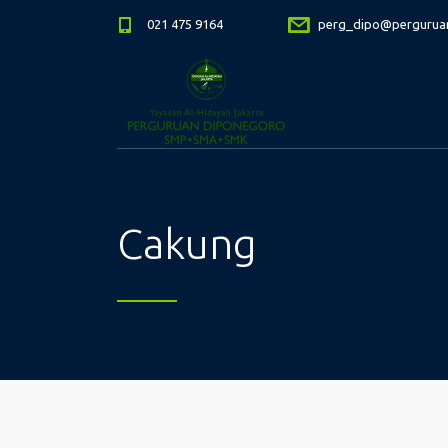
021 475 9164
perg_dipo@perguruan
Cakung