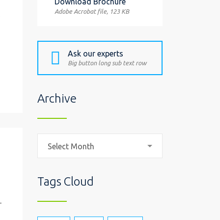
Download Brochure
Adobe Acrobat file, 123 КB
o
Ask our experts
Big button long sub text row
Archive
Archive
Select Month
Tags Cloud
–