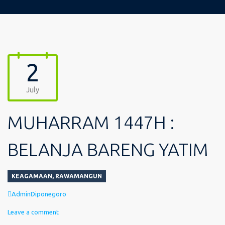
2
July
MUHARRAM 1447H :
BELANJA BARENG YATIM
KEAGAMAAN
,
RAWAMANGUN
Author
AdminDiponegoro
Leave a comment