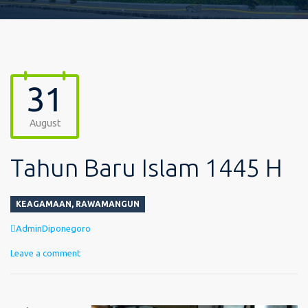
31
August
Tahun Baru Islam 1445 H
KEAGAMAAN
,
RAWAMANGUN
Author
AdminDiponegoro
Leave a comment